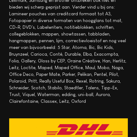
Lexmark, Samsung en Brother ontbreken ook niet en
bieden wij scherp geprijst aan. Verder vind u bij ons:
Lamineer pouches van creditcard formaat tot A3,
Fotopapier in diverse formaten van hoogglans tot mat,
CD-R, DVD's, Labelwriters, notitieblokken, schriften,
collegeblokken, mappen, showtassen, tabbladen,
hangmappen, pennen, lijm, correctievloeistof en nog veel
meer van bijvoorbeeld: 5 Star, Atoma, Bic, Bic Kids,
Bruynzeel, Carioca, Conté, Durable, Elba, Exacompta,
Folia, Gallery, Gloss by CEP, Graine Créative, Han, Herlitz,
Leitz, Loctite, Maped, Maped Office, Maul, Mobo, Naga,
Office Deco, Paper Mate, Parker, Pelikan, Pentel, Pilot,
Polaroid, Pritt, Really Useful Box, Rexel, Rotring, Sakura,
Schneider, Scotch, Stabilo, Staedtler, Talens, Tipp-Ex,
Trust, Viquel, Waterman, edding, uni-ball, Aurora,
Clairefontaine, Classex, Leitz, Oxford