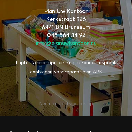
Plan Uw Kantoor
Kerkstraat 326
6441 BN Brunssum
045 564 34 92
info@planuwkantoor.nu
Laptops en computers kunt u zonder afspraak
aanbieden voor reparatie en APK
Neem contact met ons op