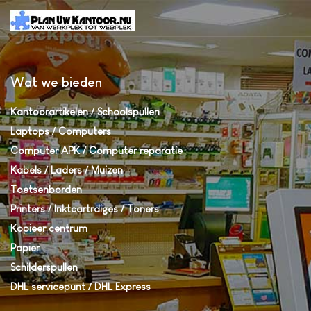
Wat we bieden
Kantoorartikelen / Schoolspullen
Laptops / Computers
Computer APK / Computer reparatie
Kabels / Laders / Muizen
Toetsenborden
Printers / Inktcartrdiges / Toners
Kopieer centrum
Papier
Schilderspullen
DHL servicepunt / DHL Express