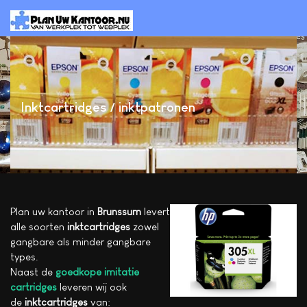
Inktcartridges / inktpatronen
Plan uw kantoor in
Brunssum
levert
alle soorten
inktcartridges
zowel
gangbare als minder gangbare
types.
Naast de
goedkope imitatie
cartridges
leveren wij ook
de
inktcartridges
van: